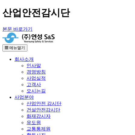
산업안전감시단
본문 바로가기
메뉴열기
회사소개
인사말
경영방침
사업실적
고객사
오시는길
사업분야
산업안전 감시단
건설안전감시단
화재감시자
유도원
교통통제원